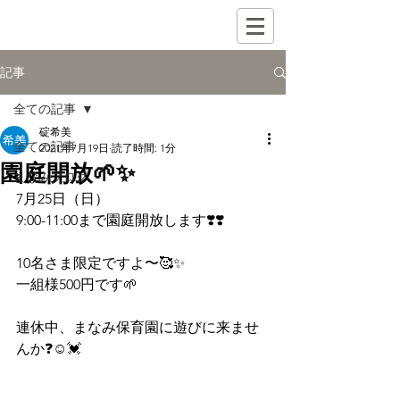
記事
全ての記事
碇希美
全ての記事
2021年7月19日
読了時間: 1分
園庭開放🌱✨
まなみブログ
7月25日（日）
9:00-11:00まで園庭開放します❣️❣️
10名さま限定ですよ〜🥰✨
一組様500円です🌱
連休中、まなみ保育園に遊びに来ませ
んか❓☺️💓