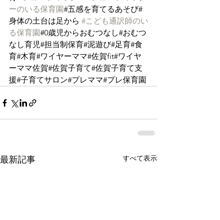
ーのいる保育園
#五感を育てるあそび#
身体の土台は足から 
#こども通訳師のい
る保育園
#0歳児からおむつなし#おむつ
なし育児#担当制保育#泥遊び#足育#食
育#木育#ワイヤーママ#佐賀fit#ワイヤ
ーママ佐賀#佐賀子育て#佐賀子育て支
援#子育てサロン#プレママ#プレ保育園
すべて表示
最新記事