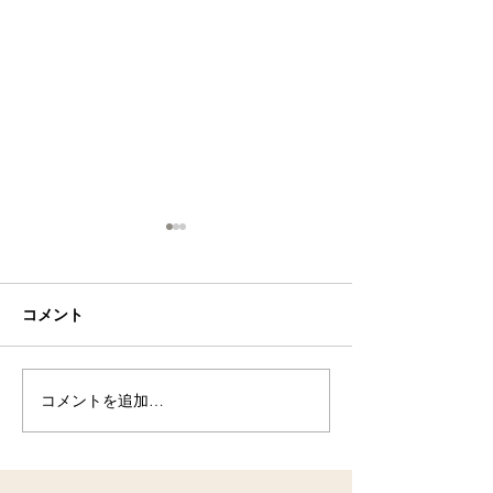
コメント
お客さんがたくさん！
コメントを追加…
今日のそら組（
ん！