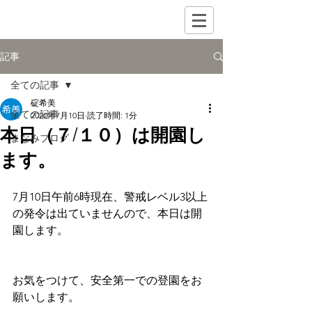
記事
全ての記事
碇希美
全ての記事
2020年7月10日
読了時間: 1分
本日（７/１０）は開園し
まなみブログ
ます。
7月10日午前6時現在、警戒レベル3以上
の発令は出ていませんので、本日は開
園します。
お気をつけて、安全第一での登園をお
願いします。