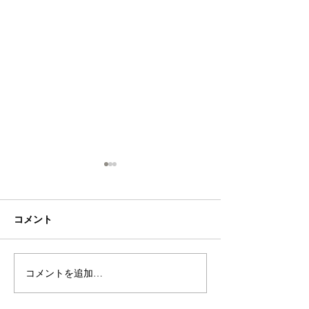
コメント
お客さんがたくさん！
コメントを追加…
今日のそら組（
ん！