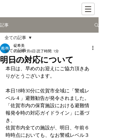
記事
全ての記事
碇希美
全ての記事
2020年7月6日
読了時間: 1分
明日の対応について
まなみブログ
本日は、早めのお迎えにご協力頂きあ
りがとうございます。
本日18時30分に佐賀市全域に「警戒レ
ベル４」避難勧告が発令されました。
「佐賀市内の保育施設における避難情
報発令時の対応ガイドライン」に基づ
き、
佐賀市内全ての施設が、明日、午前６
時時点においても、なお警戒レベル３