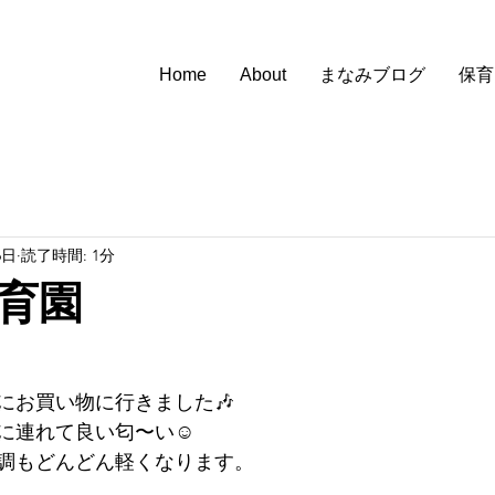
Home
About
まなみブログ
保育
6日
読了時間: 1分
育園
にお買い物に行きました🎶
に連れて良い匂〜い☺️
調もどんどん軽くなります。