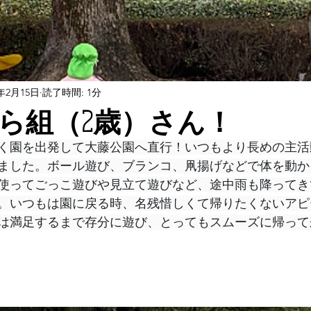
4年2月15日
読了時間: 1分
ら組（2歳）さん！
く園を出発して大藤公園へ直行！いつもより長めの主活
ました。ボール遊び、ブランコ、凧揚げなどで体を動か
使ってごっこ遊びや見立て遊びなど、途中雨も降ってき
。いつもは園に戻る時、名残惜しくて帰りたくないアピ
は満足するまで存分に遊び、とってもスムーズに帰って