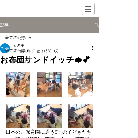
記事
全ての記事
碇希美
全ての記事
2019年9月6日
読了時間: 1分
お布団サンドイッチ🥪💕
まなみブログ
日本の、保育園に通う8割の子どもたち