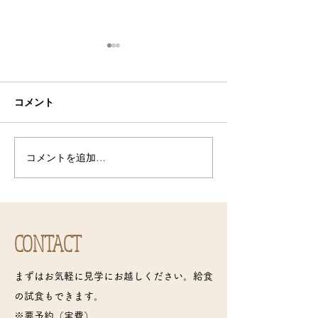
コメント
お客さんがたくさん！
コメントを追加…
今日のそら組（
ん！
CONTACT
まずはお気軽に見学にお越しください。給食
の試食もできます。
※要予約（実費）